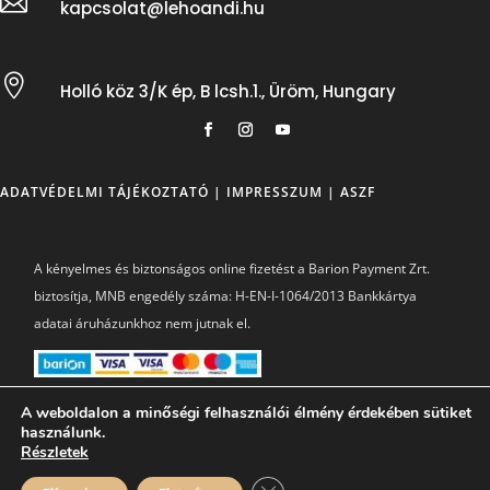

kapcsolat@lehoandi.hu

Holló köz 3/K ép, B lcsh.1., Üröm, Hungary
ADATVÉDELMI TÁJÉKOZTATÓ
|
IMPRESSZUM
|
ASZF
A kényelmes és biztonságos online fizetést a Barion Payment Zrt.
biztosítja, MNB engedély száma: H-EN-I-1064/2013 Bankkártya
adatai áruházunkhoz nem jutnak el.
A weboldalon a minőségi felhasználói élmény érdekében sütiket
használunk.
© 2026LEHOANDI.HU | MINDEN JOG FENNTARTVA!
Részletek
MADE WITH ❤ BY
KISZERVEZETTMARKETING.HU
Close GDPR Cookie Banner