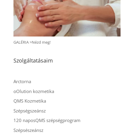
GALÉRIA >Nézd meg!
Szolgáltatásaim
Arctorna
oOlution kozmetika
QMS Kozmetika
Szépségszeánsz
120 naposQMS szépségprogram
Szépsészeánsz