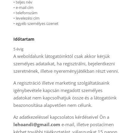
• teljes név
• e-mail cím
• telefonszám
• levelezési cím
• egyéb személyes üzenet
Időtartam
5 évig
A weboldalunk látogatóinktól csak akkor kérjük
személyes adataikat, ha regisztrálni, bejelentkezni
szeretnének, illetve nyereményjátékban részt venni.
A regisztráció illetve marketing szolgáltatásaink
igénybevétele kapcsán megadott személyes
adatokat nem kapcsolhatjuk össze és a látogatóink
beazonosítása alapvetően nem célunk.
Az adatkezeléssel kapcsolatos kérdéseivel Ön a
lehoandi@gmail.com
e-mail, illetve postacímen
kérhet további tájékoztatást, válaszunkat 15 napon