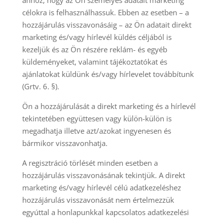
ahhoz, hogy az Ön személyes adatait marketing
célokra is felhasználhassuk. Ebben az esetben – a
hozzájárulás visszavonásáig – az Ön adatait direkt
marketing és/vagy hírlevél küldés céljából is
kezeljük és az Ön részére reklám- és egyéb
küldeményeket, valamint tájékoztatókat és
ajánlatokat küldünk és/vagy hírlevelet továbbítunk
(Grtv. 6. §).
Ön a hozzájárulását a direkt marketing és a hírlevél
tekintetében együttesen vagy külön-külön is
megadhatja illetve azt/azokat ingyenesen és
bármikor visszavonhatja.
A regisztráció törlését minden esetben a
hozzájárulás visszavonásának tekintjük. A direkt
marketing és/vagy hírlevél célú adatkezeléshez
hozzájárulás visszavonását nem értelmezzük
egyúttal a honlapunkkal kapcsolatos adatkezelési