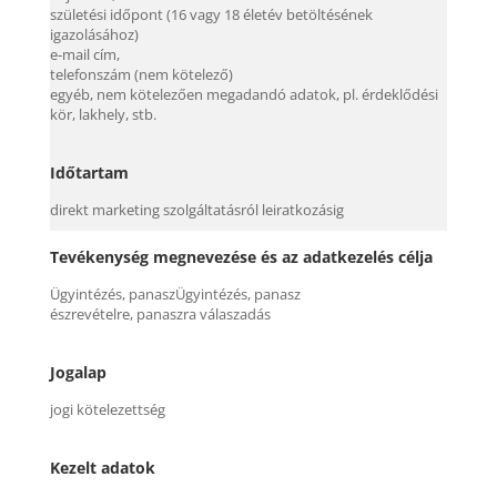
születési időpont (16 vagy 18 életév betöltésének
igazolásához)
e-mail cím,
telefonszám (nem kötelező)
egyéb, nem kötelezően megadandó adatok, pl. érdeklődési
kör, lakhely, stb.
Időtartam
direkt marketing szolgáltatásról leiratkozásig
Tevékenység megnevezése és az adatkezelés célja
Ügyintézés, panaszÜgyintézés, panasz
észrevételre, panaszra válaszadás
Jogalap
jogi kötelezettség
Kezelt adatok