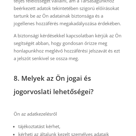
teljes felelősséget vállalni, ám a Társaságunkhoz
beérkezett adatok tekintetében szigorú előírásokat
tartunk be az Ön adatainak biztonsága és a
jogellenes hozzáférés megakadályozása érdekében.
A biztonsági kérdésekkel kapcsolatban kérjük az Ön
segítségét abban, hogy gondosan őrizze meg
honlapunkhoz meglévő hozzáférési jelszavát és ezt
a jelszót senkivel se ossza meg.
8.
Melyek az Ön jogai és
jogorvoslati lehetőségei?
Ön az adatkezelésről
tájékoztatást kérhet,
kérheti az általunk kezelt személyes adataik