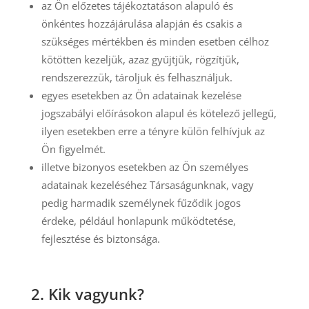
az Ön előzetes tájékoztatáson alapuló és
önkéntes hozzájárulása alapján és csakis a
szükséges mértékben és minden esetben célhoz
kötötten kezeljük, azaz gyűjtjük, rögzítjük,
rendszerezzük, tároljuk és felhasználjuk.
egyes esetekben az Ön adatainak kezelése
jogszabályi előírásokon alapul és kötelező jellegű,
ilyen esetekben erre a tényre külön felhívjuk az
Ön figyelmét.
illetve bizonyos esetekben az Ön személyes
adatainak kezeléséhez Társaságunknak, vagy
pedig harmadik személynek fűződik jogos
érdeke, például honlapunk működtetése,
fejlesztése és biztonsága.
2. Kik vagyunk?