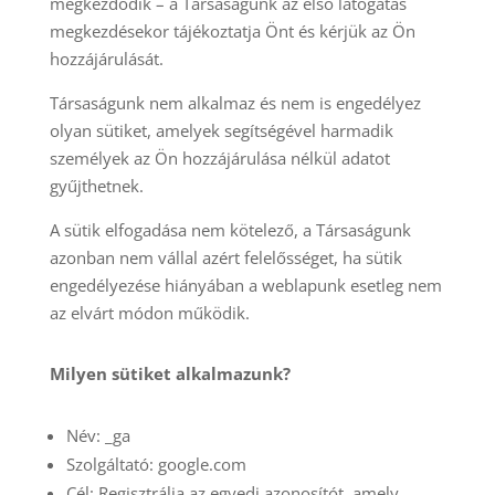
megkezdődik – a Társaságunk az első látogatás
megkezdésekor tájékoztatja Önt és kérjük az Ön
hozzájárulását.
Társaságunk nem alkalmaz és nem is engedélyez
olyan sütiket, amelyek segítségével harmadik
személyek az Ön hozzájárulása nélkül adatot
gyűjthetnek.
A sütik elfogadása nem kötelező, a Társaságunk
azonban nem vállal azért felelősséget, ha sütik
engedélyezése hiányában a weblapunk esetleg nem
az elvárt módon működik.
Milyen sütiket alkalmazunk?
Név: _ga
Szolgáltató: google.com
Cél: Regisztrálja az egyedi azonosítót, amely