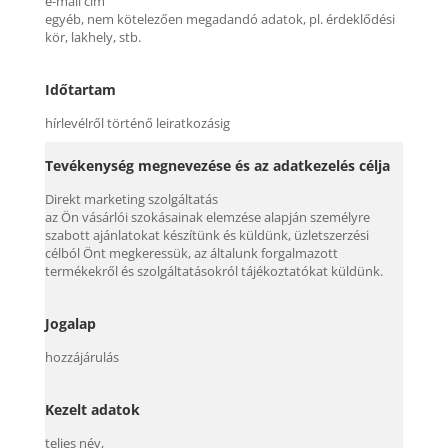
e-mail cím
egyéb, nem kötelezően megadandó adatok, pl. érdeklődési
kör, lakhely, stb.
Időtartam
hírlevélről történő leiratkozásig
Tevékenység megnevezése és az adatkezelés célja
Direkt marketing szolgáltatás
az Ön vásárlói szokásainak elemzése alapján személyre
szabott ajánlatokat készítünk és küldünk, üzletszerzési
célból Önt megkeressük, az általunk forgalmazott
termékekről és szolgáltatásokról tájékoztatókat küldünk.
Jogalap
hozzájárulás
Kezelt adatok
teljes név,