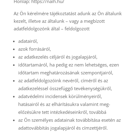
Honlap: https://naih.hu/
Az Ön kérelmére tájékoztatást adunk az Ön általunk
kezelt, illetve az általunk – vagy a megbízott
adatfeldolgozónk által – feldolgozott
adatairól,
azok forrásáról,
az adatkezelés céljáról és jogalapjáról,
időtartamáról, ha pedig ez nem lehetséges, ezen
időtartam meghatározásának szempontjairól,
az adatfeldolgozóink nevéről, címéről és az
adatkezeléssel összefüggő tevékenységükről,
adatvédelmi incidensek körülményeiről,
hatásairól és az elhárításukra valamint meg-
előzésükre tett intézkedéseinkről, továbbá
az Ön személyes adatainak továbbítása esetén az
adattovábbítás jogalapjáról és címzettjéről.