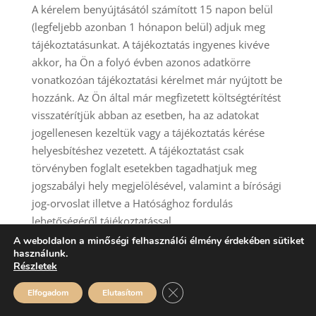
A kérelem benyújtásától számított 15 napon belül
(legfeljebb azonban 1 hónapon belül) adjuk meg
tájékoztatásunkat. A tájékoztatás ingyenes kivéve
akkor, ha Ön a folyó évben azonos adatkörre
vonatkozóan tájékoztatási kérelmet már nyújtott be
hozzánk. Az Ön által már megfizetett költségtérítést
visszatérítjük abban az esetben, ha az adatokat
jogellenesen kezeltük vagy a tájékoztatás kérése
helyesbítéshez vezetett. A tájékoztatást csak
törvényben foglalt esetekben tagadhatjuk meg
jogszabályi hely megjelölésével, valamint a bírósági
jog-orvoslat illetve a Hatósághoz fordulás
lehetőségéről tájékoztatással.
A weboldalon a minőségi felhasználói élmény érdekében sütiket
Társaságunk a személyes adatok helyesbítésről,
használunk.
Részletek
zárolásról, megjelölésről és törlésről Önt, továbbá
mindazokat értesíti, akiknek korábban az adatot
Close GDPR Cookie Banner
Elfogadom
Elutasítom
adatkezelés céljára továbbította, kivéve akkor, ha az