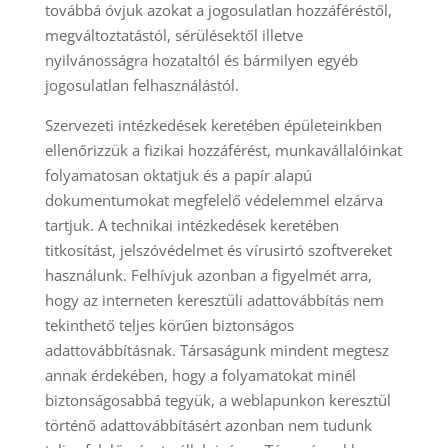
továbbá óvjuk azokat a jogosulatlan hozzáféréstől,
megváltoztatástól, sérülésektől illetve
nyilvánosságra hozataltól és bármilyen egyéb
jogosulatlan felhasználástól.
Szervezeti intézkedések keretében épületeinkben
ellenőrizzük a fizikai hozzáférést, munkavállalóinkat
folyamatosan oktatjuk és a papír alapú
dokumentumokat megfelelő védelemmel elzárva
tartjuk. A technikai intézkedések keretében
titkosítást, jelszóvédelmet és vírusirtó szoftvereket
használunk. Felhívjuk azonban a figyelmét arra,
hogy az interneten keresztüli adattovábbítás nem
tekinthető teljes körűen biztonságos
adattovábbításnak. Társaságunk mindent megtesz
annak érdekében, hogy a folyamatokat minél
biztonságosabbá tegyük, a weblapunkon keresztül
történő adattovábbításért azonban nem tudunk