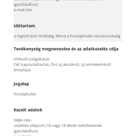
igazolásához)
e-mail cím
Időtartam
a regisztráció törléséig, illetve a hozzájárulás visszavonásáig
Tevékenység megnevezése és az adatkezelés célja
Hírlevél szolgáltatás
Cél: kapcsolattartás, Önt új akciókról, új termékeinkről
értesítjük
Jogalap
hozzájárulás
Kezelt adatok
teljes név,
születési időpont (16 vagy 18 életév betöltésének
igazolásához)