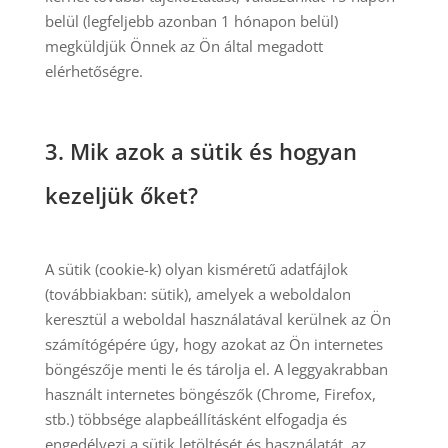
belül (legfeljebb azonban 1 hónapon belül)
megküldjük Önnek az Ön által megadott
elérhetőségre.
3.
Mik azok a sütik és hogyan
kezeljük őket?
A sütik (cookie-k) olyan kisméretű adatfájlok
(továbbiakban: sütik), amelyek a weboldalon
keresztül a weboldal használatával kerülnek az Ön
számítógépére úgy, hogy azokat az Ön internetes
böngészője menti le és tárolja el. A leggyakrabban
használt internetes böngészők (Chrome, Firefox,
stb.) többsége alapbeállításként elfogadja és
engedélyezi a sütik letöltését és használatát, az