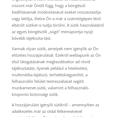
viszont már Öntől függ, hogy a böngésző
beállításainak módosításával ezeket visszautasítja
vagy letiltja, illetve Ön a már a számítógépen lévő
eltárolt sütiket is tudja törölni. A sütik használatáról
az egyes böngészők „súgó” menüpontja nyújt
bővebb tájékozta-tást.
Vannak olyan sütik, amelyek nem igénylik az Ön
előzetes hozzájárulását. Ezekről weblapunk az Ön
első látogatásának megkezdésekor ad rövid
tájékoztatást, ilyenek például a hitelesítési,
multimédia-lejátszó, terheléskiegyenlítő, a
felhasználói felület testreszabását segítő
munkamenet-sütik, valamint a felhasználó-
központú biztonsági sütik.
A hozzájárulást igénylő sütikről – amennyiben az
adatkezelés már az oldal felkeresésével