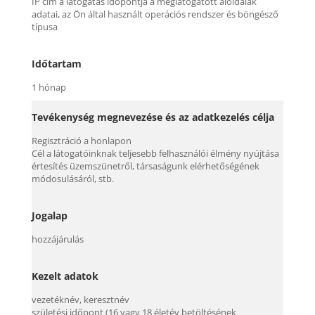
IP cím a látogatás időpontja a meglátogatott aloldalak
adatai, az Ön által használt operációs rendszer és böngésző
típusa
Időtartam
1 hónap
Tevékenység megnevezése és az adatkezelés célja
Regisztráció a honlapon
Cél a látogatóinknak teljesebb felhasználói élmény nyújtása
értesítés üzemszünetről, társaságunk elérhetőségének
módosulásáról, stb.
Jogalap
hozzájárulás
Kezelt adatok
vezetéknév, keresztnév
születési időpont (16 vagy 18 életév betöltésének