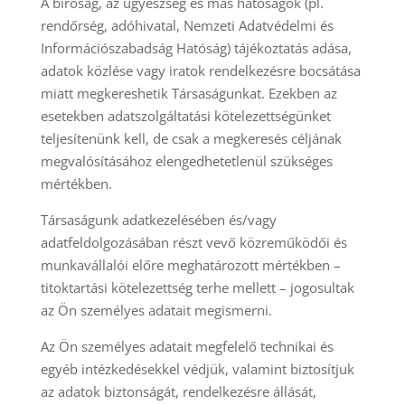
A bíróság, az ügyészség és más hatóságok (pl.
rendőrség, adóhivatal, Nemzeti Adatvédelmi és
Információszabadság Hatóság) tájékoztatás adása,
adatok közlése vagy iratok rendelkezésre bocsátása
miatt megkereshetik Társaságunkat. Ezekben az
esetekben adatszolgáltatási kötelezettségünket
teljesítenünk kell, de csak a megkeresés céljának
megvalósításához elengedhetetlenül szükséges
mértékben.
Társaságunk adatkezelésében és/vagy
adatfeldolgozásában részt vevő közreműködői és
munkavállalói előre meghatározott mértékben –
titoktartási kötelezettség terhe mellett – jogosultak
az Ön személyes adatait megismerni.
Az Ön személyes adatait megfelelő technikai és
egyéb intézkedésekkel védjük, valamint biztosítjuk
az adatok biztonságát, rendelkezésre állását,