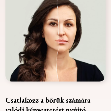
Csatlakozz a bőrük számára
valódi kényeztetést nyújtó