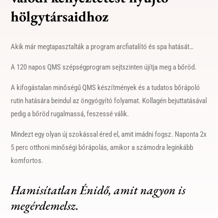
hölgytársaidhoz
Akik már megtapasztalták a program arcfiatalító és spa hatását…
A 120 napos QMS szépségprogram sejtszinten újítja meg a bőröd.
A kifogástalan minőségű QMS készítmények és a tudatos bőrápoló
rutin hatására beindul az öngyógyító folyamat. Kollagén bejuttatásával
pedig a bőröd rugalmassá, feszessé válik.
Mindezt egy olyan új szokással éred el, amit imádni fogsz. Naponta 2x
5 perc otthoni minőségi bőrápolás, amikor a számodra leginkább
komfortos.
Hamisítatlan Énidő, amit nagyon is
megérdemelsz.