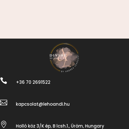

+36 70 2691522

kapcsolat@lehoandi.hu

Holló köz 3/K ép, B lcsh.1., Üröm, Hungary