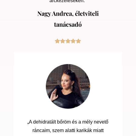
arckezeléseken.”
Nagy Andrea, életviteli
tanácsadó
„A dehidratált bőröm és a mély nevető
ráncaim, szem alatti karikák miatt