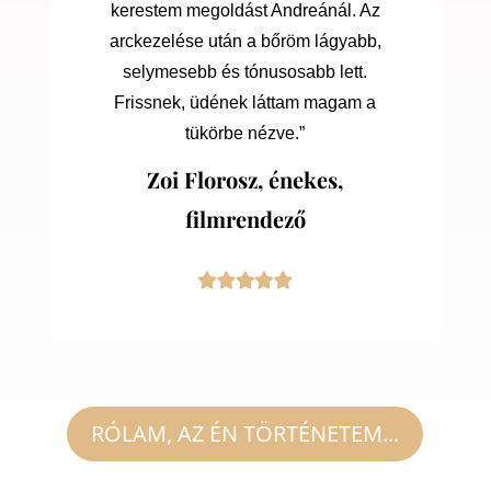
kerestem megoldást Andreánál. Az
arckezelése után a bőröm lágyabb,
selymesebb és tónusosabb lett.
Frissnek, üdének láttam magam a
tükörbe nézve.”
Zoi Florosz, énekes,
filmrendező
RÓLAM, AZ ÉN TÖRTÉNETEM...