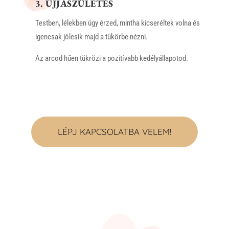
3. ÚJJÁSZÜLETÉS
Testben, lélekben úgy érzed, mintha kicseréltek volna és
igencsak jólesik majd a tükörbe nézni.
Az arcod hűen tükrözi a pozitívabb kedélyállapotod.
LÉPJ KAPCSOLATBA VELEM!