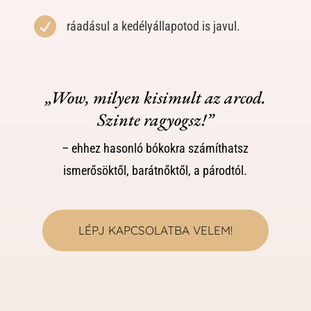

ráadásul a kedélyállapotod is javul.
„Wow, milyen kisimult az arcod.
Szinte ragyogsz!”
– ehhez hasonló bókokra számíthatsz
ismerősöktől, barátnőktől, a párodtól.
LÉPJ KAPCSOLATBA VELEM!