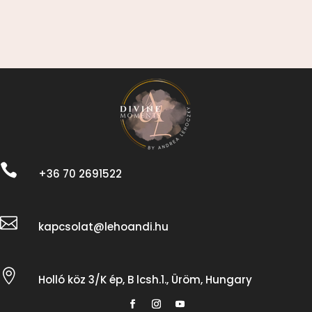

+36 70 2691522

kapcsolat@lehoandi.hu

Holló köz 3/K ép, B lcsh.1., Üröm, Hungary