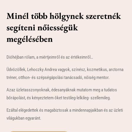
Minél több hölgynek szeretnék
segíteni nőiességük
megélésében
Dióhéjban rólam, a miértjeimről és az értékeimről…
Üdvözöllek, Lehoczky Andrea vagyok, színész, kozmetikus, arctorna
tréner, otthon- és szépségápolási tanácsadó, nőiség mentor.
Azaz üzletasszonyoknak, édesanyáknak mutatom meg a tudatos
bőrápolást, és kényeztetem őket testileg-lelkileg- szellemileg.
Ezáltal elégedettek és magabiztosak a mindennapjaikban és az üzleti
világukban egyaránt.