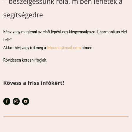
– beszélgessünk róla, miben lehetek a
segítségedre
Kész vagy megtenni az első lépést egy kiegyensúlyozott, harmonikus élet
felé?
Akkor hívj vagy írd meg a
lehoandi@mail.com
címen.
Rövidesen keresni foglak.
Kövess a friss infókért!