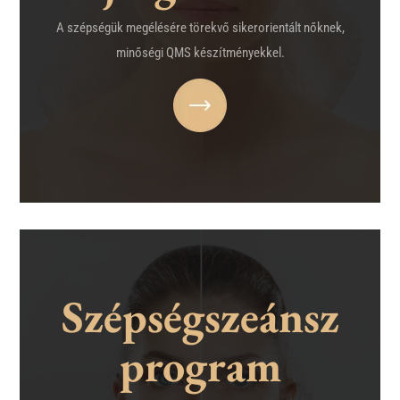
A szépségük megélésére törekvő sikerorientált nőknek,
minőségi QMS készítményekkel.
Szépségszeánsz
program