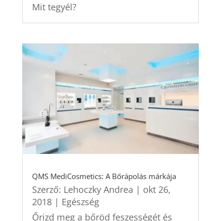
Mit tegyél?
QMS MediCosmetics: A Bőrápolás márkája
Szerző:
Lehoczky Andrea
|
okt 26,
2018
|
Egészség
Őrizd meg a bőröd feszességét és