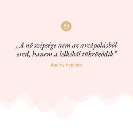

„A nő szépsége nem az arcápolásból
ered, hanem a lelkéből tükröződik”
Audrey Hepburn