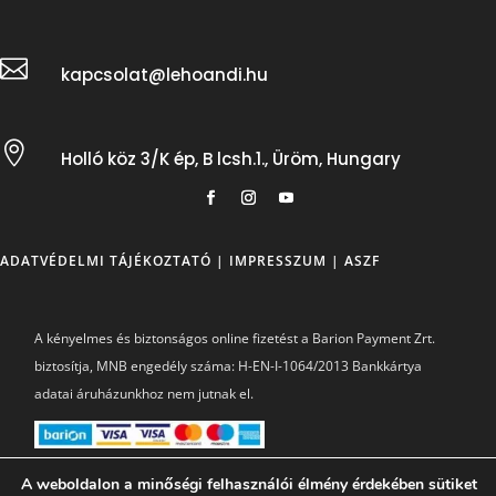

kapcsolat@lehoandi.hu

Holló köz 3/K ép, B lcsh.1., Üröm, Hungary
ADATVÉDELMI TÁJÉKOZTATÓ
|
IMPRESSZUM
|
ASZF
A kényelmes és biztonságos online fizetést a Barion Payment Zrt.
biztosítja, MNB engedély száma: H-EN-I-1064/2013 Bankkártya
adatai áruházunkhoz nem jutnak el.
A weboldalon a minőségi felhasználói élmény érdekében sütiket